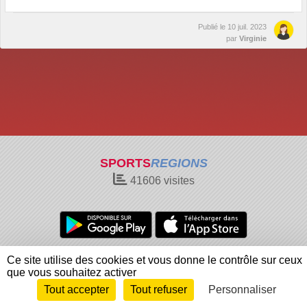
Publié le
10 juil. 2023
par
Virginie
SPORTS
REGIONS
41606
visites
Charte cookies
Gestion des cookies
Ce site utilise des cookies et vous donne le contrôle sur ceux
Informations légales
Signaler un contenu inapproprié
que vous souhaitez activer
Tout accepter
Tout refuser
Personnaliser
Envie de participer ?
Connexion