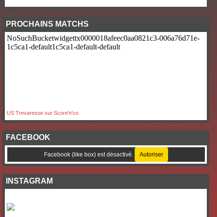
PROCHAINS MATCHS
US Trevaresse sur Score'n'co
FACEBOOK
Facebook (like box) est désactivé.
Autoriser
INSTAGRAM