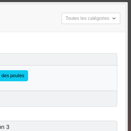
te des poules
on 3