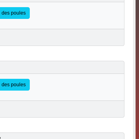
te des poules
te des poules
3