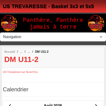
Panneau de gestion des cookies
US TREVARESSE - Basket 3x3 et 5x5
Accueil
DM U11-2
DM U11-2
US Trevaresse sur Score'n'co
Calendrier
Août 2026