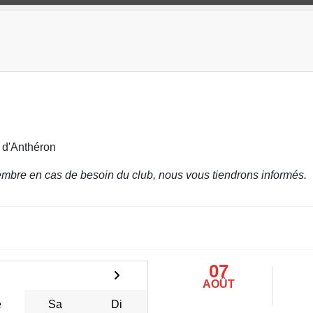
 d'Anthéron
mbre en cas de besoin du club, nous vous tiendrons informés.
07
AOÛT
e
Sa
Di