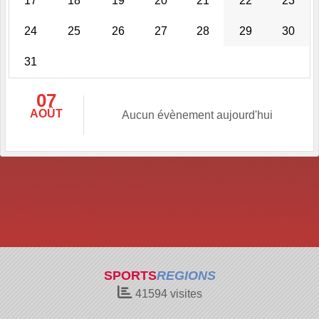
17
18
19
20
21
22
23
24
25
26
27
28
29
30
31
07
AOÛT
Aucun évènement aujourd'hui
SPORTS
REGIONS
41594
visites