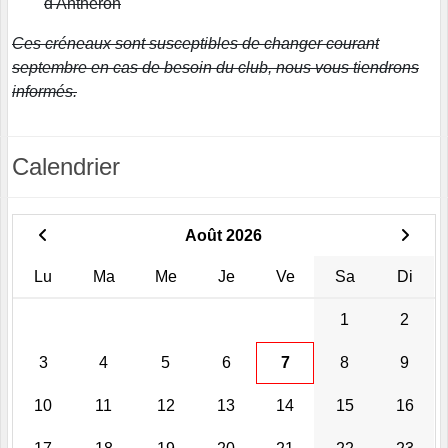
d'Anthéron
Ces créneaux sont susceptibles de changer courant
septembre en cas de besoin du club, nous vous tiendrons
informés.
Calendrier
Août 2026
Lu
Ma
Me
Je
Ve
Sa
Di
1
2
3
4
5
6
7
8
9
10
11
12
13
14
15
16