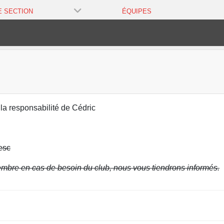
E SECTION
ÉQUIPES
la responsabilité de Cédric
esc
mbre en cas de besoin du club, nous vous tiendrons informés.