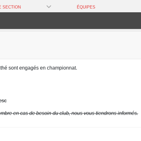
E SECTION
ÉQUIPES
Athé sont engagés en championnat.
esc
mbre en cas de besoin du club, nous vous tiendrons informés.