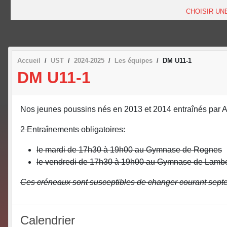
CHOISIR UN
Accueil
UST
2024-2025
Les équipes
DM U11-1
DM U11-1
Nos jeunes poussins nés en 2013 et 2014 entraînés par 
2 Entraînements obligatoires:
le mardi de 17h30 à 19h00 au Gymnase de Rognes
le vendredi de 17h30 à 19h00 au Gymnase de Lamb
Ces créneaux sont susceptibles de changer courant septe
Calendrier