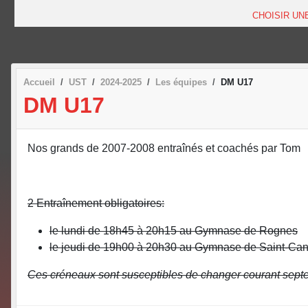
CHOISIR UN
Accueil
UST
2024-2025
Les équipes
DM U17
DM U17
Nos grands de 2007-2008 entraînés et coachés par Tom
2 Entraînement obligatoires:
le lundi de 18h45 à 20h15 au Gymnase de Rognes
le jeudi de 19h00 à 20h30 au Gymnase de Saint-Can
Ces créneaux sont susceptibles de changer courant septe