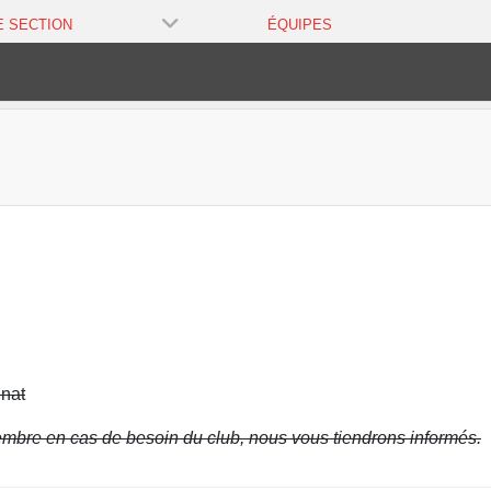
E SECTION
ÉQUIPES
nat
mbre en cas de besoin du club, nous vous tiendrons informés.