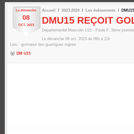
Accueil
2023-2024
Les évènements
DMU15
Le
dimanche
08
DMU15 REÇOIT GO
OCT.
2023
Départemental Masculin U15 - Poule F, 3ème journé
Le
dimanche
08
oct.
2023
de 09h à 11h
Lieu :
gymnase des guarrigues
rognes
DM U15