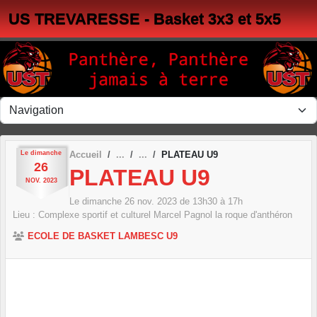
Panneau de gestion des cookies
US TREVARESSE - Basket 3x3 et 5x5
Le
dimanche
Accueil
PLATEAU U9
26
PLATEAU U9
NOV.
2023
Le
dimanche
26
nov.
2023
de 13h30 à 17h
Lieu :
Complexe sportif et culturel Marcel Pagnol
la roque d'anthéron
ECOLE DE BASKET LAMBESC U9