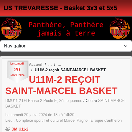
Panneau de gestion des cookies
US TREVARESSE - Basket 3x3 et 5x5
Le
samedi
Accueil
20
U11M-2 reçoit SAINT-MARCEL BASKET
JANV.
2024
U11M-2 REÇOIT
SAINT-MARCEL BASKET
DMU11-2 D4 Phase 2 Poule E, 2ème journée
/ Contre
SAINT-MARCEL
BASKET
Le
samedi
20
janv.
2024
de 13h à 14h30
Lieu :
Complexe sportif et culturel Marcel Pagnol
la roque d'anthéron
DM U11-2