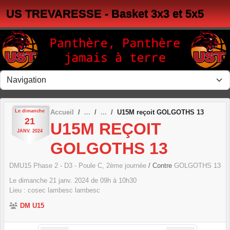
Panneau de gestion des cookies
US TREVARESSE - Basket 3x3 et 5x5
Le
dimanche
Accueil
U15M reçoit GOLGOTHS 13
21
U15M REÇOIT
JANV.
2024
GOLGOTHS 13
DMU15 Phase 2 - D3 - Poule C, 2ème journée
/ Contre
GOLGOTHS 13
Le
dimanche
21
janv.
2024
de 09h à 10h30
Lieu :
cosec lambesc
lambesc
DM U15