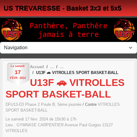
Panneau de gestion des cookies
US TREVARESSE - Basket 3x3 et 5x5
Le
samedi
Accueil
17
U13F 🚗 VITROLLES SPORT BASKET-BALL
FÉVR.
2024
U13F 🚗 VITROLLES
SPORT BASKET-BALL
DFU13-D3 Phase 2 Poule B, 5ème journée
/ Contre
VITROLLES
SPORT BASKET-BALL
Le
samedi
17
févr.
2024
de 15h30 à 17h
Lieu :
GYMNASE CARPENTIER Avenue Paul Guigou
13127
VITROLLES