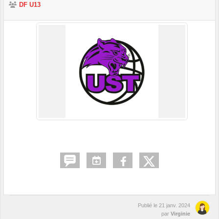
DF U13
Publié le
21 janv. 2024
par
Virginie