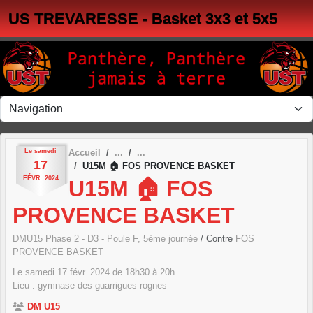
Panneau de gestion des cookies
US TREVARESSE - Basket 3x3 et 5x5
Le
samedi
Accueil
17
U15M 🏠 FOS PROVENCE BASKET
FÉVR.
2024
U15M 🏠 FOS
PROVENCE BASKET
DMU15 Phase 2 - D3 - Poule F, 5ème journée
/ Contre
FOS
PROVENCE BASKET
Le
samedi
17
févr.
2024
de 18h30 à 20h
Lieu :
gymnase des guarrigues
rognes
DM U15