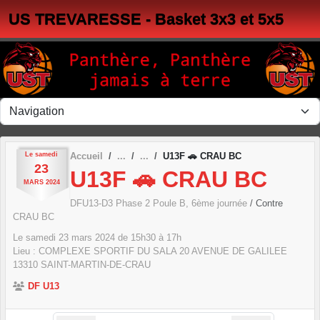
Panneau de gestion des cookies
US TREVARESSE - Basket 3x3 et 5x5
Le
samedi
Accueil
U13F 🚗 CRAU BC
23
U13F 🚗 CRAU BC
MARS
2024
DFU13-D3 Phase 2 Poule B, 6ème journée
/ Contre
CRAU BC
Le
samedi
23
mars
2024
de 15h30 à 17h
Lieu :
COMPLEXE SPORTIF DU SALA 20 AVENUE DE GALILEE
13310
SAINT-MARTIN-DE-CRAU
DF U13