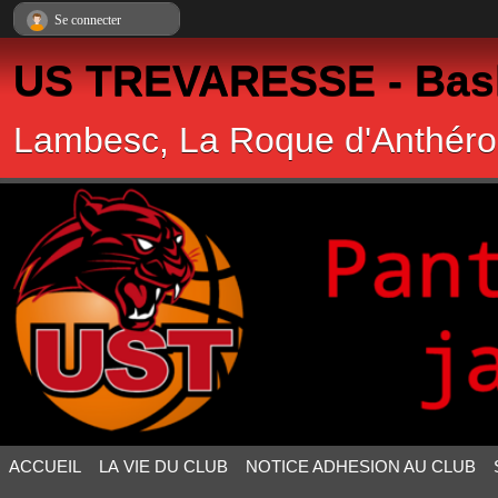
Panneau de gestion des cookies
Se connecter
US TREVARESSE - Bask
Lambesc, La Roque d'Anthéro
ACCUEIL
LA VIE DU CLUB
NOTICE ADHESION AU CLUB