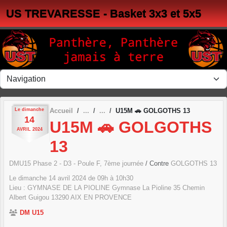
Panneau de gestion des cookies
US TREVARESSE - Basket 3x3 et 5x5
Le
dimanche
Accueil
U15M 🚗 GOLGOTHS 13
14
U15M 🚗 GOLGOTHS
AVRIL
2024
13
DMU15 Phase 2 - D3 - Poule F, 7ème journée
/ Contre
GOLGOTHS 13
Le
dimanche
14
avril
2024
de 09h à 10h30
Lieu :
GYMNASE DE LA PIOLINE Gymnase La Pioline 35 Chemin
Albert Guigou
13290
AIX EN PROVENCE
DM U15