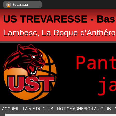
Panneau de gestion des cookies
Se connecter
US TREVARESSE - Bask
Lambesc, La Roque d'Anthéro
ACCUEIL
LA VIE DU CLUB
NOTICE ADHESION AU CLUB