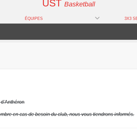
UST
Basketball
ÉQUIPES
 d'Anthéron
mbre en cas de besoin du club, nous vous tiendrons informés.